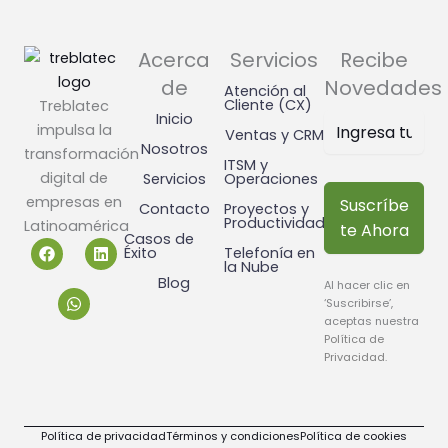
Acerca
Servicios
Recibe
de
Novedades
Atención al
Cliente (CX)
Treblatec
Inicio
impulsa la
Ventas y CRM
Nosotros
transformación
ITSM y
digital de
Servicios
Operaciones
empresas en
Suscríbe
Contacto
Proyectos y
Productividad
Latinoamérica
te Ahora
Casos de
F
W
L
Éxito
Telefonía en
a
h
i
la Nube
c
a
n
Blog
Al hacer clic en
e
t
k
‘Suscribirse’,
b
s
e
o
a
d
aceptas nuestra
o
p
i
Política de
k
p
n
Privacidad
.
Política de privacidad
Términos y condiciones
Política de cookies