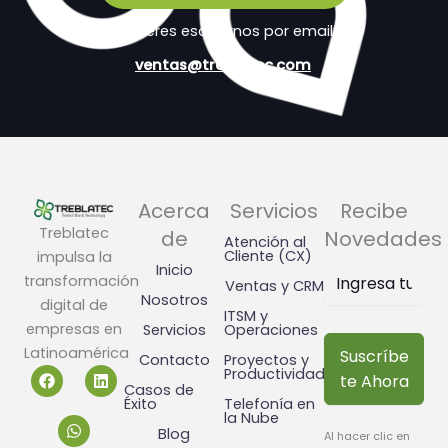
¿Prefieres escribirnos por email?
ventas@treblatec.com
Acerca
Servicios
Recibe
Treblatec
de
Novedades
Atención al
Cliente (CX)
impulsa la
Inicio
transformación
Ventas y CRM
Nosotros
digital de
ITSM y
empresas en
Servicios
Operaciones
Latinoamérica
Suscríbe
Contacto
Proyectos y
F
W
L
Productividad
te Ahora
a
h
i
Casos de
c
a
n
Éxito
Telefonía en
la Nube
e
t
k
Blog
b
s
e
Al hacer clic en