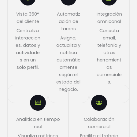
Vista 360°
Automatiz
Integración
del cliente
ación de
omnicanal
tareas
Centraliza
Conecta
interaccion
Asigna,
email,
es, datos y
actualiza y
telefonía y
actividade
notifica
otras
s en un
automátic
herramient
solo perfil.
amente
as
según el
comerciale
estado del
s.
negocio.
Analítica en tiempo
Colaboración
real
comercial
Visualiza métricas
Facilita el trabajo