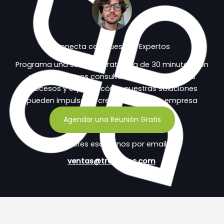
Conecta con Nuestros Expertos
Programa una sesión estratégica de 30 minutos con
uno de nuestros consultores para evaluar tus
procesos y explorar cómo nuestras soluciones
pueden impulsar el crecimiento de tu empresa
Agendar una Reunión Gratis
¿Prefieres escribirnos por email?
ventas@treblatec.com