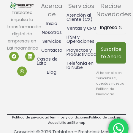
Acerca
Servicios
Recibe
Treblatec
de
Novedades
Atención al
Cliente (CX)
impulsa la
Inicio
transformación
Ventas y CRM
Nosotros
digital de
ITSM y
empresas en
Servicios
Operaciones
Latinoamérica
Suscríbe
Contacto
Proyectos y
F
W
L
Productividad
te Ahora
a
h
i
Casos de
c
a
n
Éxito
Telefonía en
la Nube
e
t
k
Blog
b
s
e
Al hacer clic en
o
a
d
‘Suscribirse’,
o
p
i
aceptas nuestra
k
p
n
Política de
Privacidad
.
Política de privacidad
Términos y condiciones
Política de cookies
Accesibilidad
Sitemap
Copyright © 2026 Treblatec – Freshdesk Mesa de