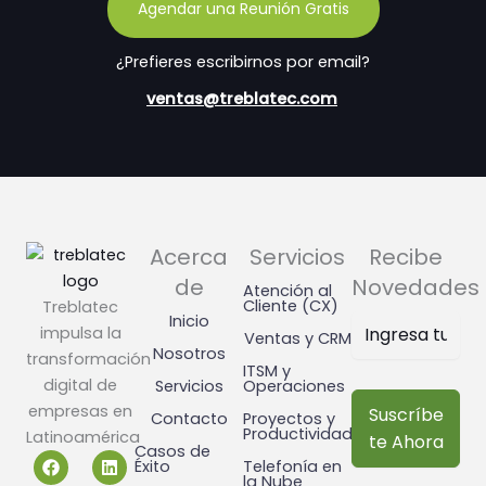
Agendar una Reunión Gratis
¿Prefieres escribirnos por email?
ventas@treblatec.com
Acerca
Servicios
Recibe
de
Novedades
Atención al
Cliente (CX)
Treblatec
Inicio
impulsa la
Ventas y CRM
Nosotros
transformación
ITSM y
digital de
Servicios
Operaciones
empresas en
Suscríbe
Contacto
Proyectos y
Productividad
Latinoamérica
te Ahora
Casos de
F
W
L
Éxito
Telefonía en
a
h
i
la Nube