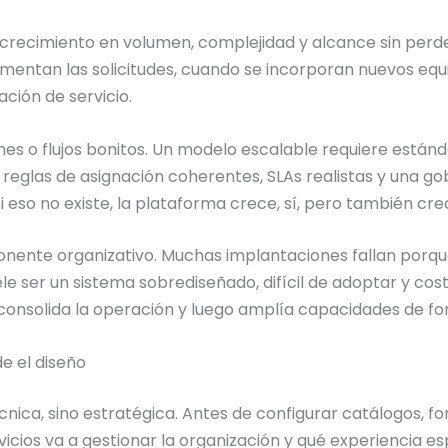
crecimiento en volumen, complejidad y alcance sin perder
entan las solicitudes, cuando se incorporan nuevos equ
ión de servicio.
nes o flujos bonitos. Un modelo escalable requiere estánd
 reglas de asignación coherentes, SLAs realistas y una 
i eso no existe, la plataforma crece, sí, pero también cre
nente organizativo. Muchas implantaciones fallan porque
uele ser un sistema sobrediseñado, difícil de adoptar y c
 consolida la operación y luego amplía capacidades de f
e el diseño
cnica, sino estratégica. Antes de configurar catálogos, f
cios va a gestionar la organización y qué experiencia es