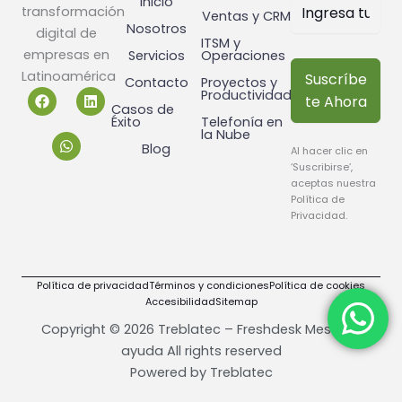
Inicio
transformación
Ventas y CRM
Nosotros
digital de
ITSM y
empresas en
Servicios
Operaciones
Latinoamérica
Suscríbe
Contacto
Proyectos y
F
W
L
Productividad
te Ahora
a
h
i
Casos de
c
a
n
Éxito
Telefonía en
la Nube
e
t
k
Blog
b
s
e
Al hacer clic en
o
a
d
‘Suscribirse’,
o
p
i
aceptas nuestra
k
p
n
Política de
Privacidad
.
Política de privacidad
Términos y condiciones
Política de cookies
Accesibilidad
Sitemap
Copyright © 2026 Treblatec – Freshdesk Mesa de
ayuda All rights reserved
Powered by
Treblatec