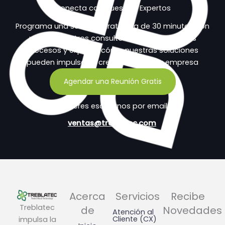
Conecta con Nuestros Expertos
Programa una sesión estratégica de 30 minutos con
uno de nuestros consultores para evaluar tus
procesos y explorar cómo nuestras soluciones
pueden impulsar el crecimiento de tu empresa
Agendar una Reunión Gratis
¿Prefieres escribirnos por email?
ventas@treblatec.com
Acerca
Servicios
Recibe
Treblatec
de
Novedades
Atención al
Cliente (CX)
impulsa la