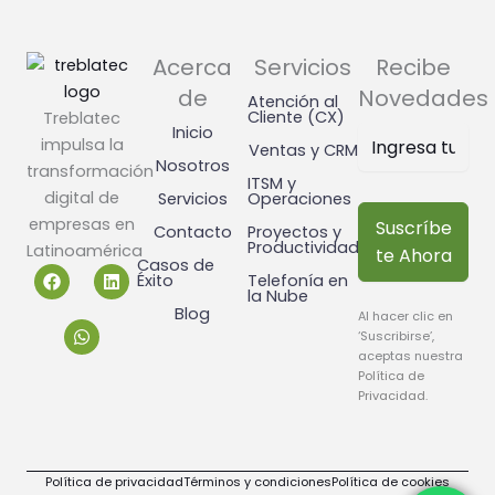
Acerca
Servicios
Recibe
de
Novedades
Atención al
Cliente (CX)
Treblatec
Inicio
impulsa la
Ventas y CRM
Nosotros
transformación
ITSM y
digital de
Servicios
Operaciones
empresas en
Suscríbe
Contacto
Proyectos y
Productividad
Latinoamérica
te Ahora
Casos de
F
W
L
Éxito
Telefonía en
a
h
i
la Nube
c
a
n
Blog
Al hacer clic en
e
t
k
‘Suscribirse’,
b
s
e
o
a
d
aceptas nuestra
o
p
i
Política de
k
p
n
Privacidad
.
Política de privacidad
Términos y condiciones
Política de cookies