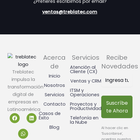
¿Prefieres escribirnos por email?
ventas@treblatec.com
Acerca
Servicios
Recibe
de
Novedades
Atención al
Cliente (CX)
Treblatec
Inicio
impulsa la
Ventas y CRM
Nosotros
transformación
ITSM y
digital de
Servicios
Operaciones
empresas en
Suscríbe
Contacto
Proyectos y
Productividad
Latinoamérica
te Ahora
Casos de
F
W
L
Éxito
Telefonía en
a
h
i
la Nube
c
a
n
Blog
Al hacer clic en
e
t
k
‘Suscribirse’,
b
s
e
aceptas nuestra