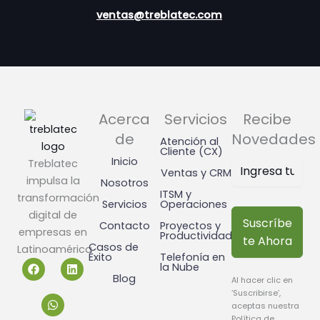
ventas@treblatec.com
Acerca
Servicios
Recibe
de
Novedades
Atención al
Cliente (CX)
Inicio
Treblatec
Ventas y CRM
impulsa la
Nosotros
ITSM y
transformación
Servicios
Operaciones
digital de
Suscríbe
Contacto
Proyectos y
empresas en
Productividad
te Ahora
Casos de
Latinoamérica
Éxito
Telefonía en
F
W
L
la Nube
a
h
i
Blog
Al hacer clic en
c
a
n
‘Suscribirse’,
e
t
k
b
s
e
aceptas nuestra
o
a
d
Política de