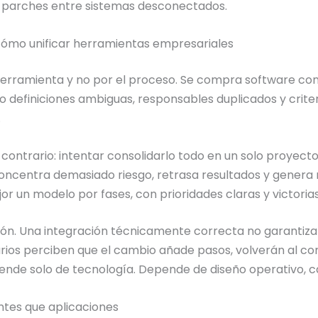
 parches entre sistemas desconectados.
 cómo unificar herramientas empresariales
rramienta y no por el proceso. Se compra software con l
definiciones ambiguas, responsables duplicados y criterio
.
ontrario: intentar consolidarlo todo en un solo proyecto
concentra demasiado riesgo, retrasa resultados y genera 
or un modelo por fases, con prioridades claras y victori
ión. Una integración técnicamente correcta no garantiza qu
uarios perciben que el cambio añade pasos, volverán al cor
epende solo de tecnología. Depende de diseño operativo, c
ntes que aplicaciones