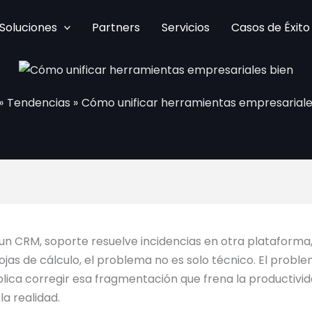
Soluciones
Partners
Servicios
Casos de Éxito
Por
/
3 de julio de 2026
Tendencias
Cómo unificar herramientas empresariale
un CRM, soporte resuelve incidencias en otra plataforma,
jas de cálculo, el problema no es solo técnico. El prob
lica corregir esa fragmentación que frena la productivid
la realidad.