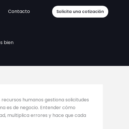
Contacto
Solicita una cotización
s bien
 recursos humanos gestiona solicitudes
lema es de negocio. Entender cómo
ad, multiplica errores y hace que cada