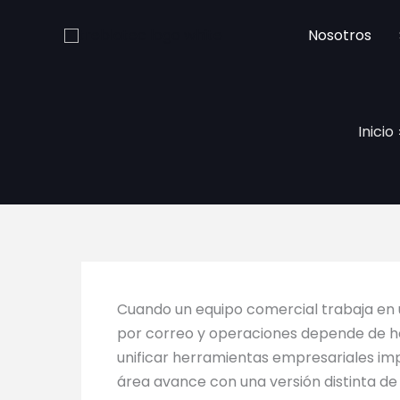
Ir
al
Nosotros
contenido
Inicio
Cuando un equipo comercial trabaja en 
por correo y operaciones depende de ho
unificar herramientas empresariales imp
área avance con una versión distinta de 